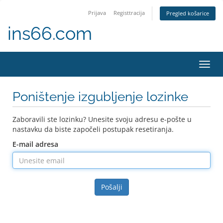
Prijava
Registtracija
Pregled košarice
ins66.com
Preba
navig
Poništenje izgubljenje lozinke
Zaboravili ste lozinku? Unesite svoju adresu e-pošte u
nastavku da biste započeli postupak resetiranja.
E-mail adresa
Pošalji