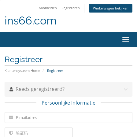
Aanmelden
Registreren
Winkelwagen bekijken
ins66.com
Navig
in-/u
Registreer
Klantensysteem Home
Registreer
Reeds geregistreerd?
Persoonlijke Informatie