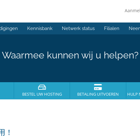
Aanme
digingen
Kennisbank
Netwerk status
Filialen
Neem
Waarmee kunnen wij u helpen?
BESTEL UW HOSTING
BETALING UITVOEREN
HULP 
使用！