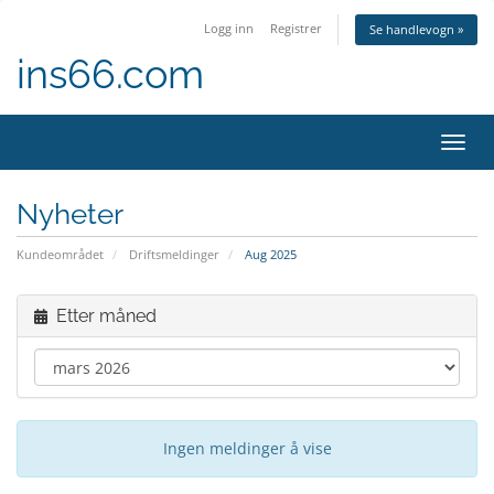
Logg inn
Registrer
Se handlevogn »
ins66.com
Bytt
navig
Nyheter
Kundeområdet
Driftsmeldinger
Aug 2025
Etter måned
Ingen meldinger å vise